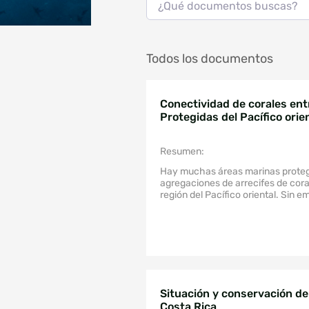
Todos los documentos
Conectividad de corales entre Ár
Protegidas del Pacífico orien
enfoque biofísico.
Resumen:
Hay muchas áreas marinas proteg
agregaciones de arrecifes de coral
región del Pacífico oriental. Sin e
corales entre las AMP aún es pob
conocida, especialmente en el Co
del Pacífico Tropical Oriental
(MCCETP). Aquí, evaluamos la cone
corales en AMPs del Pacífico Este
algoritmo de seguimiento de part
fuera de línea con un modelo numé
Se utilizaron métricas de conectiv
Situación y conservación de 
analizar las redes y destacar aque
Costa Rica