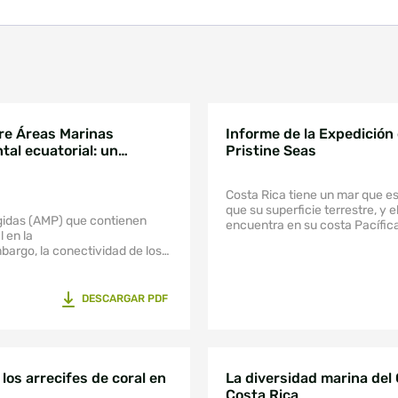
eas Marinas
Informe de la Expedición
tal ecuatorial: un
Pristine Seas
Costa Rica tiene un mar que e
que su superficie terrestre, y e
idas (AMP) que contienen
encuentra en su costa Pacífic
 en la
mbargo, la conectividad de los
remente
rredor de Conservación Marina
DESCARGAR PDF
ctividad potencial de los
 Ecuatorial a través de un
ículas de Lagrange acoplado
rico de circulación oceánica.
idad y teoría de grafos para
los arrecifes de coral en
La diversidad marina del 
llas AMP que son críticas para
Costa Rica