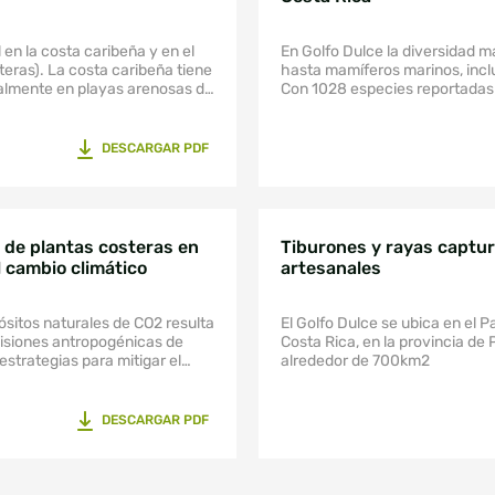
rales en toda la región.
 las AMP ecuatoriales del
relativamente bien conectada,
 en la costa caribeña y en el
En Golfo Dulce la diversidad m
ral liberadas al final del año
steras). La costa caribeña tiene
hasta mamíferos marinos, incl
MPs como las islas Malpelo y
palmente en playas arenosas de
Con 1028 especies reportadas d
el cual es fundamental para la
 están interrumpidas por
contribuye con 21,5% del total
 a su alta centralidad de
para la costa Pacífica del país.
al como trampolín entre las
DESCARGAR PDF
 AMP como las Islas
ación larvaria pelágica (PLD)
vario cuasi unidireccional
 áreas oceánicas AMP, donde
Coiba y Malpelo) dependen
 de plantas costeras en
Tiburones y rayas captu
de subsidiarias de AMP
l cambio climático
artesanales
e Costa Rica, Panamá y
 PLD, la Isla del Coco
cia muy bajo. Nuestros
ósitos naturales de CO2 resulta
El Golfo Dulce se ubica en el Pa
periosa de incluir las AMP
misiones antropogénicas de
Costa Rica, en la provincia de
d MCCETP, dado que la
strategias para mitigar el
alrededor de 700km2
 arrecifes de coral en la región
 acciones para prevenir esta
dependen fuertemente en las
nservación de los sumideros
ques tropicales.
DESCARGAR PDF